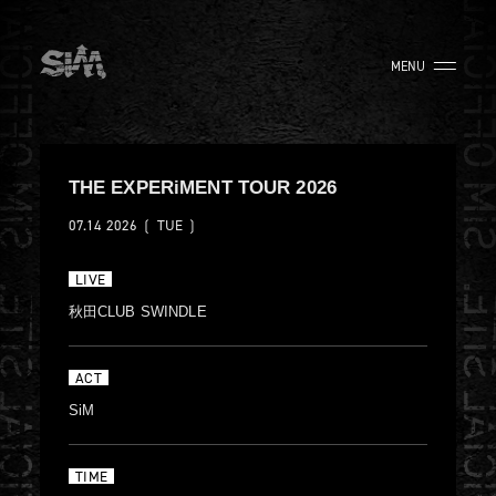
MENU
THE EXPERiMENT TOUR 2026
07.14
2026
❲ TUE ❳
LIVE
秋田CLUB SWINDLE
ACT
SiM
TIME