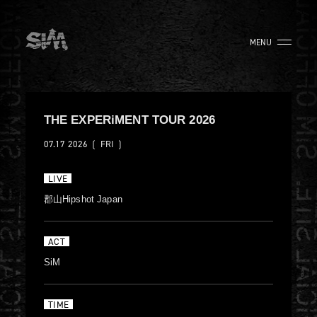
MENU
THE EXPERiMENT TOUR 2026
07.17
2026
❲ FRI ❳
LIVE
郡山Hipshot Japan
ACT
SiM
TIME