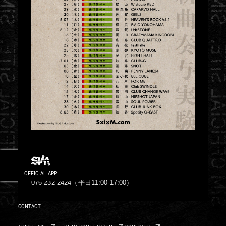
INFO
FOB⾦沢
OFFICIAL APP
076-232-2424（平⽇11:00-17:00）
CONTACT