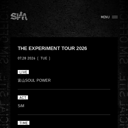
MENU
THE EXPERiMENT TOUR 2026
07.28
2026
❲ TUE ❳
LIVE
富山SOUL POWER
ACT
SiM
TIME