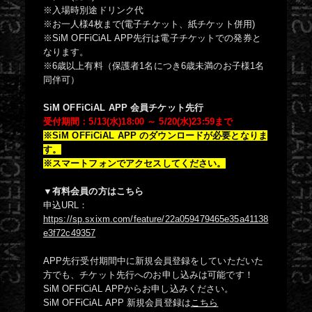
※入場時別途ドリンク代
※お一人様4枚まで(電子チケット、紙チケット併用)
※SiM OFFiCiAL APP先行は電子チケットでの発券と
なります。
※6歳以上有料（保護者1名につき6歳未満のお⼦様1名
同伴可）
SiM OFFiCiAL APP 会員チケット先行
受付期間：5/13(水)18:00 ～ 5/20(水)23:59まで
※SiM OFFiCiAL APP のダウンロードが必要となりま
す。
※スマートフォンでアクセスしてください。
▼有料会員の方はこちら
申込URL：
https://sp.sxixm.com/feature/22a059479465e35a41138
e3f72c49357
APP先行受付期間中に新規会員登録をしていただいた
方でも、チケット先行へのお申し込みは可能です！
SiM OFFiCiAL APPからお申し込みください。
SiM OFFiCiAL APP 新規会員登録は
こちら